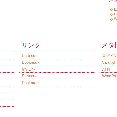
R
C
W
リンク
メタ
Partners
ログイ
Bookmark
Valid
XH
My Link
XFN
Partners
WordPr
Bookmark