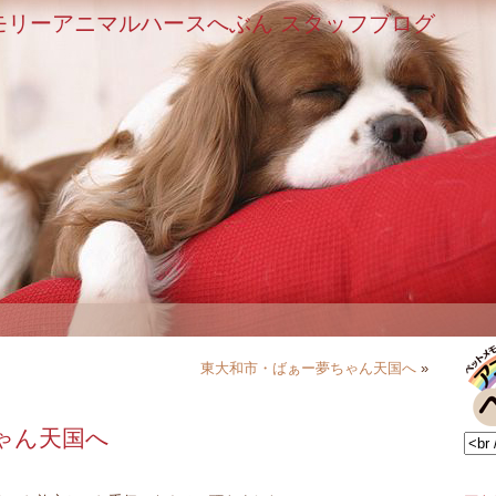
モリーアニマルハースへぶん スタッフブログ
東大和市・ばぁー夢ちゃん天国へ
»
ゃん天国へ