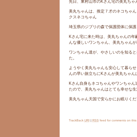
先日、東村山市のKさん宅の美丸ちゃ
美丸ちゃんは、推定７才のネコちゃん
クスネコちゃん
埼玉県のジブリの森で保護団体に保護
Kさん宅に来た時は、美丸ちゃんの年
んな優しいワンちゃん、美丸ちゃんが
ワンちゃん達が、やさしいのを知ると
た。
ようやく美丸ちゃんも安心して暮らせ
んの早い旅立ちにKさんが美丸ちゃん
Kさん自身もネコちゃんやワンちゃん
たので、美丸ちゃんはとても幸せな生
美丸ちゃん天国で安らかにお眠りくだ
TrackBack
URI
|
RSS
feed for comments on this