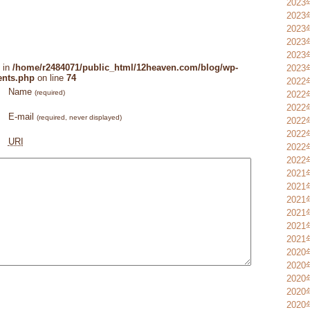
2023
202
202
202
202
 in
/home/r2484071/public_html/12heaven.com/blog/wp-
202
ents.php
on line
74
2022
Name
(required)
2022
202
E-mail
(required, never displayed)
202
202
URI
202
202
202
202
202
202
202
202
2020
2020
2020
202
202