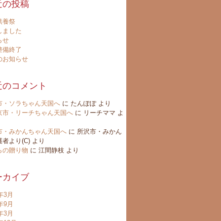
近の投稿
供養祭
しました
らせ
整備終了
のお知らせ
近のコメント
市・ソラちゃん天国へ
に
たんぽぽ
より
京市・リーチちゃん天国へ
に
リーチママ
よ
市・みかんちゃん天国へ
に
所沢市・みかん
者より(C)
より
らの贈り物
に
江間静枝
より
ーカイブ
6年3月
4年9月
4年3月