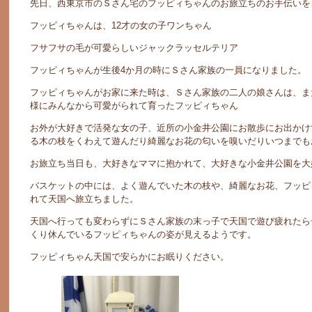
先日、西東京市のＳさん宅のフッピィちゃんのお旅立ちのお手伝いを
フッピィちゃんは、12才の女の子ワンちゃん
フサフサの毛が可愛らしいジャックラッセルテリア
フッピィちゃんが生後4か月の時にＳさん家族の一員になりました。
フッピィちゃんがお家に来た時は、Ｓさん家族の二人の娘さんは、ま
様にみんなから可愛がられて育ったフッピィちゃん
お外が大好きで活発な女の子、近所の小金井公園にお散歩にお出かけ
る木の枝をくわえて遊んだり綺麗なお花の匂いを嗅いだりいつまでも
お旅立ち当日も、大好きなママに抱かれて、大好きな小金井公園を大
バスケットの中には、よく遊んでいた木の枝や、綺麗なお花、フッピ
れて天国へ旅立ちました。
天国へ行っても変わらずにＳさん家族の末っ子で天国で遊び疲れたら
くり休んでいるフッピィちゃんの姿が見えるようです。
フッピィちゃん天国で安らかにお眠りください。