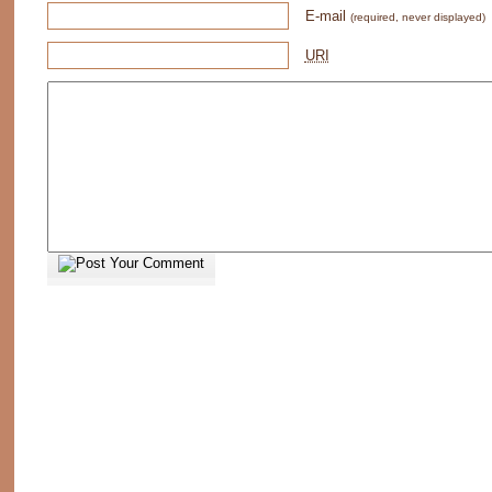
E-mail
(required, never displayed)
URI