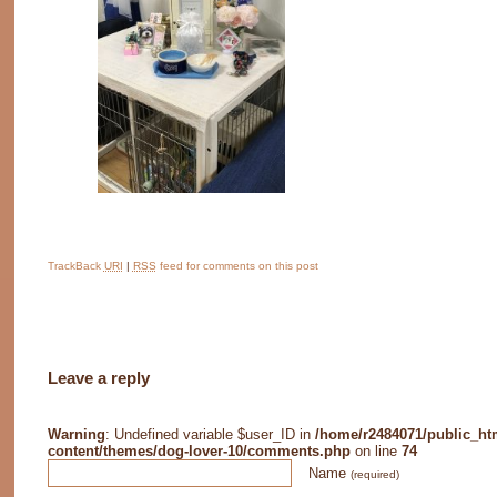
TrackBack
URI
|
RSS
feed for comments on this post
Leave a reply
Warning
: Undefined variable $user_ID in
/home/r2484071/public_ht
content/themes/dog-lover-10/comments.php
on line
74
Name
(required)