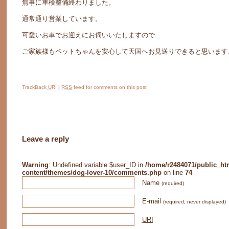
無事に車検整備終わりました。
通常通り営業しています。
可愛いお車でお迎えにお伺いいたしますので
ご家族様もペットちゃんを安心して天国へお見送りできると思います
TrackBack
URI
|
RSS
feed for comments on this post
Leave a reply
Warning
: Undefined variable $user_ID in
/home/r2484071/public_ht
content/themes/dog-lover-10/comments.php
on line
74
Name
(required)
E-mail
(required, never displayed)
URI