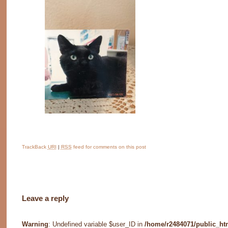
TrackBack
URI
|
RSS
feed for comments on this post
Leave a reply
Warning
: Undefined variable $user_ID in
/home/r2484071/public_ht