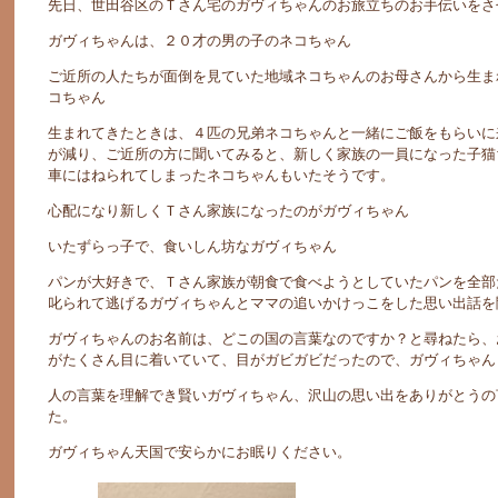
先日、世田谷区のＴさん宅のガヴィちゃんのお旅立ちのお手伝いをさ
ガヴィちゃんは、２０才の男の子のネコちゃん
ご近所の人たちが面倒を見ていた地域ネコちゃんのお母さんから生ま
コちゃん
生まれてきたときは、４匹の兄弟ネコちゃんと一緒にご飯をもらいに
が減り、ご近所の方に聞いてみると、新しく家族の一員になった子猫
車にはねられてしまったネコちゃんもいたそうです。
心配になり新しくＴさん家族になったのがガヴィちゃん
いたずらっ子で、食いしん坊なガヴィちゃん
パンが大好きで、Ｔさん家族が朝食で食べようとしていたパンを全部
叱られて逃げるガヴィちゃんとママの追いかけっこをした思い出話を
ガヴィちゃんのお名前は、どこの国の言葉なのですか？と尋ねたら、
がたくさん目に着いていて、目がガビガビだったので、ガヴィちゃん
人の言葉を理解でき賢いガヴィちゃん、沢山の思い出をありがとうの
た。
ガヴィちゃん天国で安らかにお眠りください。