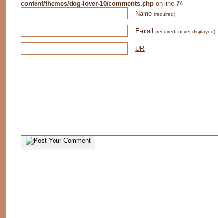
content/themes/dog-lover-10/comments.php
on line
74
Name
(required)
E-mail
(required, never displayed)
URI