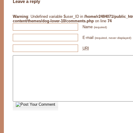
Leave a reply
Warning
: Undefined variable $user_ID in
/home/r2484071/public_ht
content/themes/dog-lover-10/comments.php
on line
74
Name
(required)
E-mail
(required, never displayed)
URI