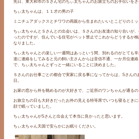
先日、東大和市のＳさん宅のちぃ太ちゃんのお旅立ちのお手伝いをさ
ちぃ太ちゃんは、１１才の男の子
ミニチュアダックスとチワワの両親から生まれたいいとこどりのミッ
ちぃ太ちゃんとＳさんとの出会いは、Ｓさんのお友達の知り合いが、
ったのですが、住んでいる住宅がペット禁止でこれからどうするか検
なりました。
ちぃ太ちゃんとの楽しい一週間はあっという間、別れるのがとても辛
達に連絡をしてみると元の飼い主さんからは音信不通、一か月位連絡
で、ちぃ太ちゃんとずっと一緒にいることに決めました。
Ｓさんのお仕事ごとの都合で実家に戻る事になってからは、Sさんの
日。
お家の窓から外を眺めるのが大好きで、ご近所のワンちゃんが通るの
お旅立ちの日も大好きだったお外の見える特等席でいつも寝るときに
顔で眠っていました。
ちぃ太ちゃんがSさんと出会えて本当に良かったと思います。
ちぃ太ちゃん天国で安らかにお眠りください。