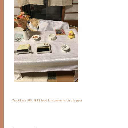
TrackBack
URI
|
RSS
feed for comments on this post