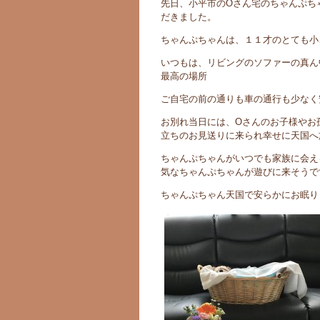
先日、小平市のOさん宅のちゃんぷち
だきました。
ちゃんぷちゃんは、１１才のとても小
いつもは、リビングのソファーの真ん
最高の場所
ご自宅の前の通りも車の通行も少なく
お別れ当日には、Oさんのお子様やお
立ちのお見送りに来られ幸せに天国へ
ちゃんぷちゃんがいつでも家族に会え
気なちゃんぷちゃんが遊びに来そうで
ちゃんぷちゃん天国で安らかにお眠り