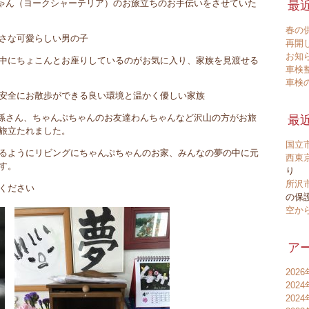
ゃん（ヨークシャーテリア）のお旅立ちのお手伝いをさせていた
最
春の
さな可愛らしい男の子
再開
お知
中にちょこんとお座りしているのがお気に入り、家族を見渡せる
車検
車検
安全にお散歩ができる良い環境と温かく優しい家族
孫さん、ちゃんぷちゃんのお友達わんちゃんなど沢山の方がお旅
最
旅立たれました。
国立
るようにリビングにちゃんぷちゃんのお家、みんなの夢の中に元
西東
す。
り
所沢
ください
の保護
空か
ア
202
202
202