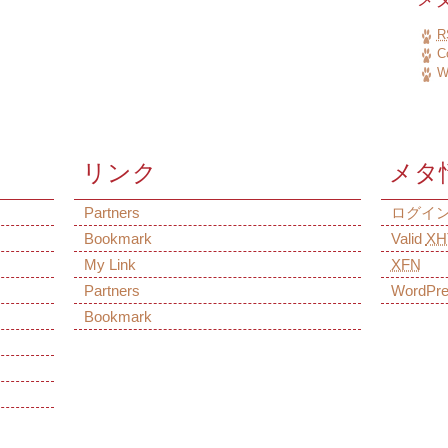
R
C
W
リンク
メタ
Partners
ログイ
Bookmark
Valid
XH
My Link
XFN
Partners
WordPr
Bookmark