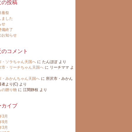
近の投稿
供養祭
しました
らせ
整備終了
のお知らせ
近のコメント
市・ソラちゃん天国へ
に
たんぽぽ
より
京市・リーチちゃん天国へ
に
リーチママ
よ
市・みかんちゃん天国へ
に
所沢市・みかん
者より(C)
より
らの贈り物
に
江間静枝
より
ーカイブ
6年3月
4年9月
4年3月