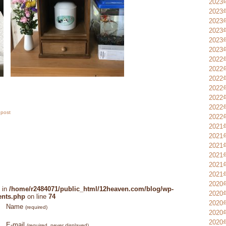
2023
202
202
202
202
202
2022
2022
202
202
202
202
 post
202
202
202
202
202
202
202
2020
 in
/home/r2484071/public_html/12heaven.com/blog/wp-
2020
ents.php
on line
74
2020
Name
(required)
202
202
E-mail
(required, never displayed)