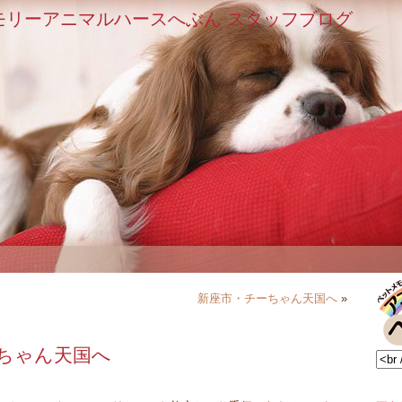
モリーアニマルハースへぶん スタッフブログ
新座市・チーちゃん天国へ
»
ちゃん天国へ