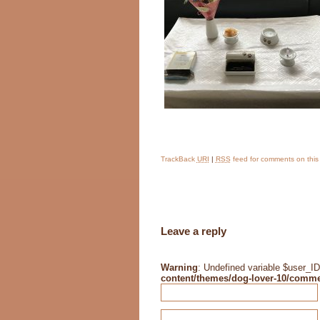
TrackBack
URI
|
RSS
feed for comments on this
Leave a reply
Warning
: Undefined variable $user_ID
content/themes/dog-lover-10/comm