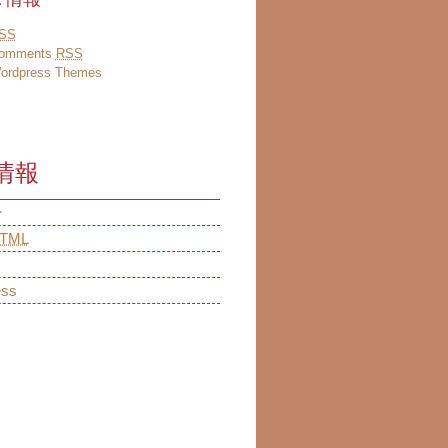
SS
omments
RSS
ordpress Themes
情報
ン
TML
ess