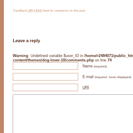
TrackBack
URI
|
RSS
feed for comments on this post
Leave a reply
Warning
: Undefined variable $user_ID in
/home/r2484071/public_ht
content/themes/dog-lover-10/comments.php
on line
74
Name
(required)
E-mail
(required, never displayed)
URI