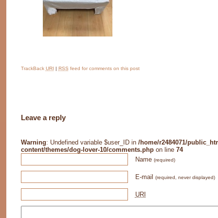
TrackBack
URI
|
RSS
feed for comments on this post
Leave a reply
Warning
: Undefined variable $user_ID in
/home/r2484071/public_ht
content/themes/dog-lover-10/comments.php
on line
74
Name
(required)
E-mail
(required, never displayed)
URI