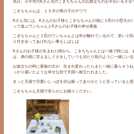
先日、小平市のKさん宅のこきちちゃんのお旅立ちのお手伝いをさせ
こきちちゃんは、１５才の男の子のチワワ
Kさん宅には、Kさんのお子様とこきちちゃんの他に２匹の小型犬が
って遊ぶワンちゃんとKさんのお子様の幸せ家族
こきちちゃんと２匹のワンちゃんとは年が離れているので、若い２匹
り付き合ってあげれない事もしばしば
Kさんのお子様が生まれた時から、こきちちゃんとは一緒で時には、
は、弟の様に甘えるしぐさをしていつも当たり前のように一緒にいる
お旅立ちの時に家族の方が、生まれ変わったらまた一緒に暮らそうね
っかり届いたような幸せな顔で天国へ旅立たれました。
きっと天国で可愛いしっぽを沢山振ってありがとうと言っていると思
こきちちゃん天国で安らかにお眠りください。