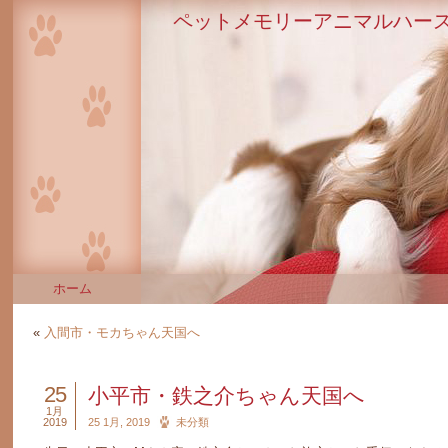
ペットメモリーアニマルハース
ホーム
«
入間市・モカちゃん天国へ
25
小平市・鉄之介ちゃん天国へ
1月
2019
25 1月, 2019
未分類