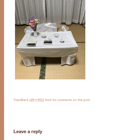
TrackBack
URI
|
RSS
feed for comments on this post
Leave a reply