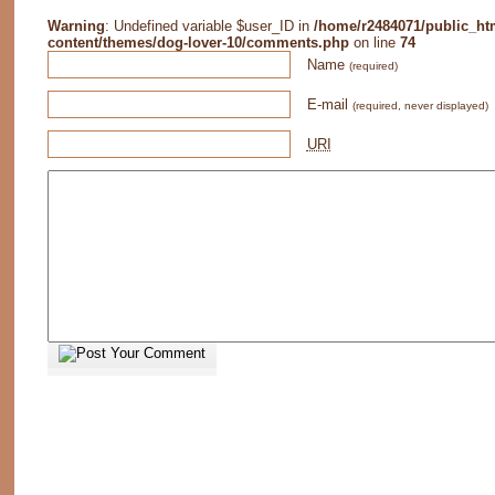
Warning
: Undefined variable $user_ID in
/home/r2484071/public_ht
content/themes/dog-lover-10/comments.php
on line
74
Name
(required)
E-mail
(required, never displayed)
URI