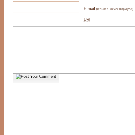
E-mail
(required, never displayed)
URI