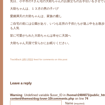
先日、小平市のYさん宅の大助ちゃんのお旅立ちのお手伝いをさせて
大助ちゃんは、１３才の男の子パグ
愛嬌満天の大助ちゃんは、家族の癒し
ご自宅の前には公園があり、いつも近所の子供たちが遊ぶ中をお散歩
も人気
皆に可愛がられた大助ちゃんは幸せに天国へ
大助ちゃん天国で安らかにお眠りください。
TrackBack
URI
|
RSS
feed for comments on this post
Leave a reply
Warning
: Undefined variable $user_ID in
/home/r2484071/public_ht
content/themes/dog-lover-10/comments.php
on line
74
Name
(required)