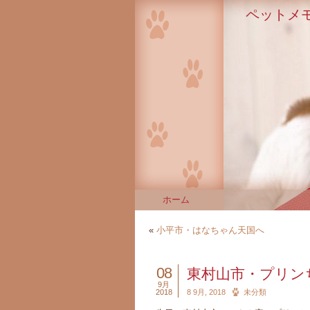
ペットメ
ホーム
«
小平市・はなちゃん天国へ
08
東村山市・プリン
9月
2018
8 9月, 2018
未分類