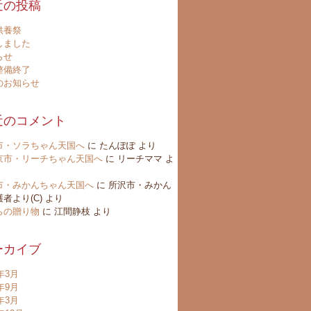
近の投稿
供養祭
しました
らせ
整備終了
のお知らせ
近のコメント
市・ソラちゃん天国へ
に
たんぽぽ
より
京市・リーチちゃん天国へ
に
リーチママ
よ
市・みかんちゃん天国へ
に
所沢市・みかん
者より(C)
より
らの贈り物
に
江間静枝
より
ーカイブ
6年3月
4年9月
4年3月