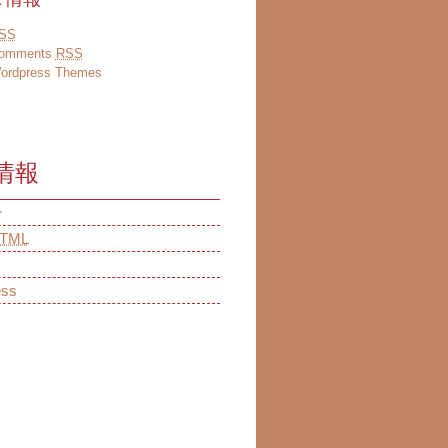
SS
omments
RSS
ordpress Themes
情報
ン
TML
ess