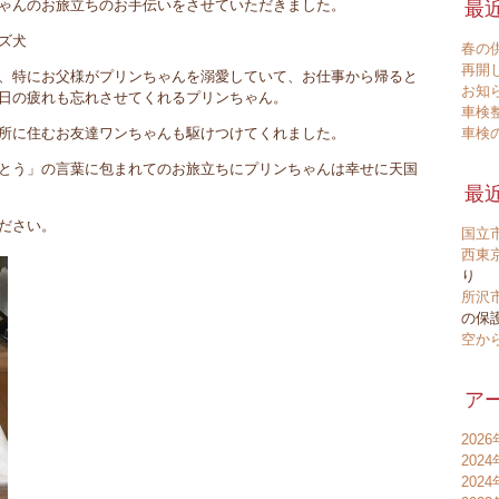
ゃんのお旅立ちのお手伝いをさせていただきました。
最
ズ犬
春の
再開
、特にお父様がプリンちゃんを溺愛していて、お仕事から帰ると
お知
日の疲れも忘れさせてくれるプリンちゃん。
車検
所に住むお友達ワンちゃんも駆けつけてくれました。
車検
とう」の言葉に包まれてのお旅立ちにプリンちゃんは幸せに天国
最
ださい。
国立
西東
り
所沢
の保護
空か
ア
202
202
202