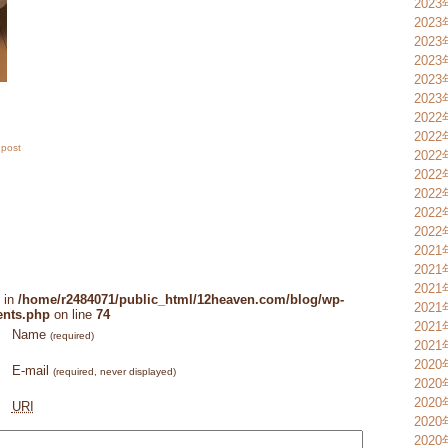
2023
202
202
202
202
202
2022
2022
 post
202
202
202
202
202
202
202
202
 in
/home/r2484071/public_html/12heaven.com/blog/wp-
202
ents.php
on line
74
202
Name
(required)
202
2020
E-mail
(required, never displayed)
2020
2020
URI
202
202