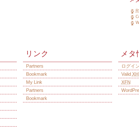
R
C
W
リンク
メタ
Partners
ログイ
Bookmark
Valid
XH
My Link
XFN
Partners
WordPr
Bookmark