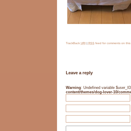
TrackBack
URI
|
RSS
feed for comments on this
Leave a reply
Warning
: Undefined variable $user_ID
content/themes/dog-lover-10/comm