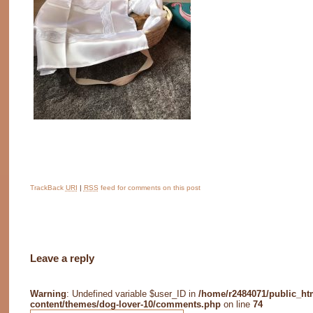
TrackBack
URI
|
RSS
feed for comments on this post
Leave a reply
Warning
: Undefined variable $user_ID in
/home/r2484071/public_ht
content/themes/dog-lover-10/comments.php
on line
74