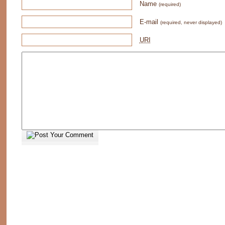
Name
(required)
E-mail
(required, never displayed)
URI